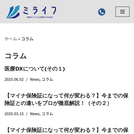
コ
ン
テ
ン
ホーム
»
コラム
ツ
へ
コラム
ス
医療DXについて(その１)
キ
ッ
2025.06.02
News
,
コラム
プ
【マイナ保険証になって何が変わる？】今までの保
険証との違いをプロが徹底解説！（その２）
2025.03.15
News
,
コラム
【マイナ保険証になって何が変わる？】今までの保